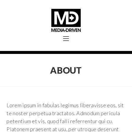
ABOUT
Lorem ipsum in fabulas legimus liberavisse eos, sit
te noster perpetua tractatos. Admodum pericula
petentium et vis, quod falli referrentur qui cu.
Platonem praesent at usu, per utroque deserunt